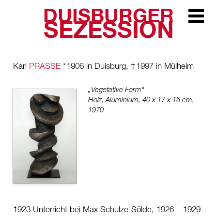
DUISBURGER
Zur Navi
SEZESSION
Karl
PRASSE
*
1906 in Duisburg
,
†
1997 in Mülheim
„Vegetative Form“
Holz, Aluminium, 40 x 17 x 15 cm,
1970
1923 Unterricht bei Max Schulze-Sölde, 1926 – 1929