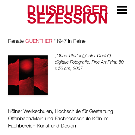
DUISBURGER
Zur Navi
SEZESSION
Renate
GUENTHER
*
1947 in Peine
„Ohne Titel“ II („Color Code“)
digitale Fotografie, Fine Art Print, 50
x 50 cm, 2007
Kölner Werkschulen, Hochschule für Gestaltung
Offenbach/Main und Fachhochschule Köln im
Fachbereich Kunst und Design