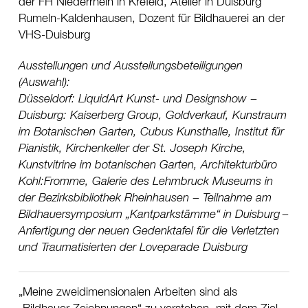
der FH Niederrhein in Krefeld, Atelier in Duisburg
Rumeln-Kaldenhausen, Dozent für Bildhauerei an der
VHS-Duisburg
Ausstellungen und Ausstellungsbeteiligungen
(Auswahl):
Düsseldorf
LiquidArt Kunst- und Designshow
Duisburg
Kaiserberg Group
Goldverkauf
Kunstraum
im Botanischen Garten
Cubus Kunsthalle
Institut für
Pianistik
Kirchenkeller der St. Joseph Kirche
Kunstvitrine im botanischen Garten
Architekturbüro
Kohl:Fromme
Galerie des Lehmbruck Museums in
der Bezirksbibliothek Rheinhausen
Teilnahme am
Bildhauersymposium „Kantparkstämme“ in Duisburg
Anfertigung der neuen Gedenktafel für die Verletzten
und Traumatisierten der Loveparade Duisburg
Meine zweidimensionalen Arbeiten sind als