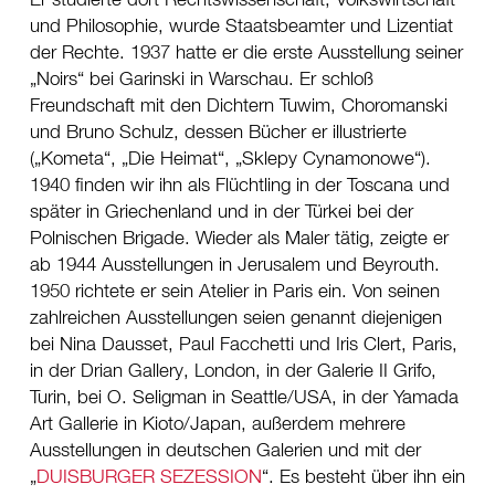
Er studierte dort Rechtswissenschaft, Volkswirtschaft
und Philosophie, wurde Staatsbeamter und Lizentiat
der Rechte. 1937 hatte er die erste Ausstellung seiner
„Noirs“ bei Garinski in Warschau. Er schloß
Freundschaft mit den Dichtern Tuwim, Choromanski
und Bruno Schulz, dessen Bücher er illustrierte
(„Kometa“, „Die Heimat“, „Sklepy Cynamonowe“).
1940 finden wir ihn als Flüchtling in der Toscana und
später in Griechenland und in der Türkei bei der
Polnischen Brigade. Wieder als Maler tätig, zeigte er
ab 1944 Ausstellungen in Jerusalem und Beyrouth.
1950 richtete er sein Atelier in Paris ein. Von seinen
zahlreichen Ausstellungen seien genannt diejenigen
bei Nina Dausset, Paul Facchetti und Iris Clert, Paris,
in der Drian Gallery, London, in der Galerie II Grifo,
Turin, bei O. Seligman in Seattle/USA, in der Yamada
Art Gallerie in Kioto/Japan, außerdem mehrere
Ausstellungen in deutschen Galerien und mit der
„
DUISBURGER SEZESSION
“. Es besteht über ihn ein