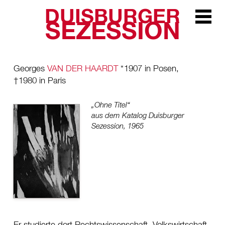
DUISBURGER
Zur Navi
SEZESSION
Georges
VAN DER HAARDT
*
1907 in Posen
,
†
1980 in Paris
„Ohne Titel“
aus dem Katalog Duisburger
Sezession, 1965